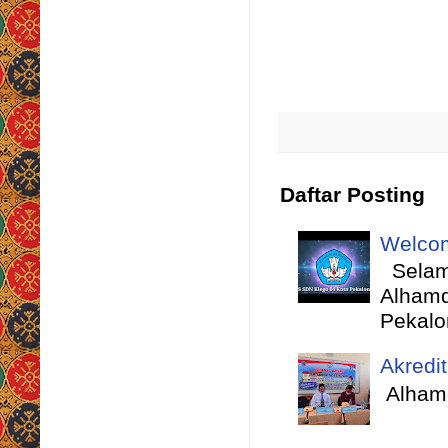
Daftar Posting
Welcom
Selama
Alhamd
Pekalo
Akredi
Alhamd