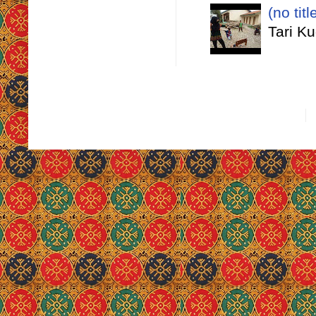
(no titl
Tari K