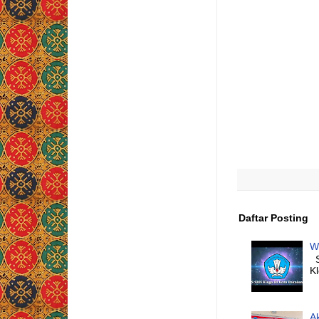
Daftar Posting
W
S
K
A