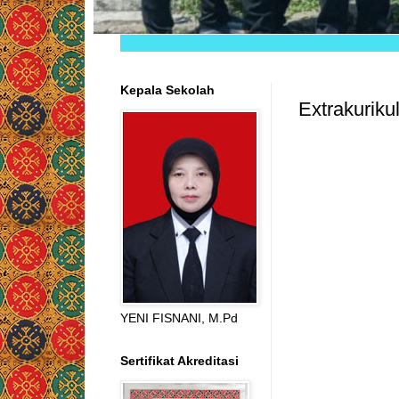
Kepala Sekolah
Extrakuriku
YENI FISNANI, M.Pd
Sertifikat Akreditasi