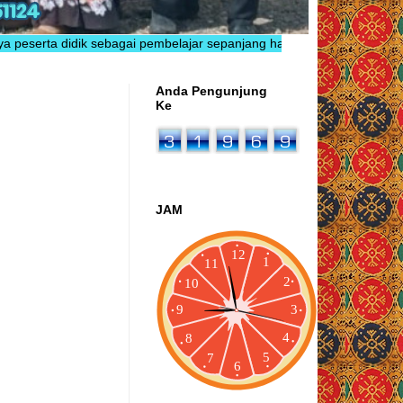
 sebagai pembelajar sepanjang hayat yang berkarakter, inovatif, berp
Anda Pengunjung
Ke
JAM