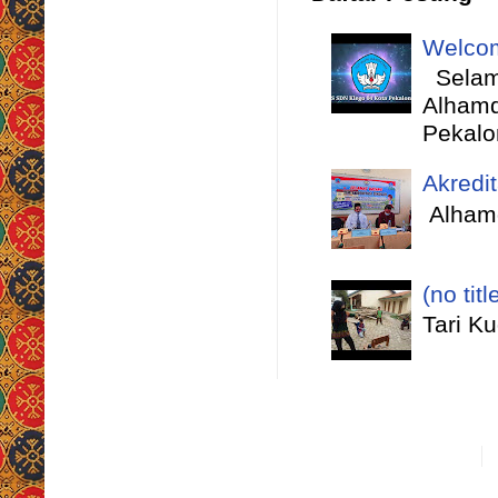
Welcom
Selama
Alhamd
Pekalo
Akredi
Alhamd
(no titl
Tari K