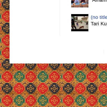
(no titl
Tari K