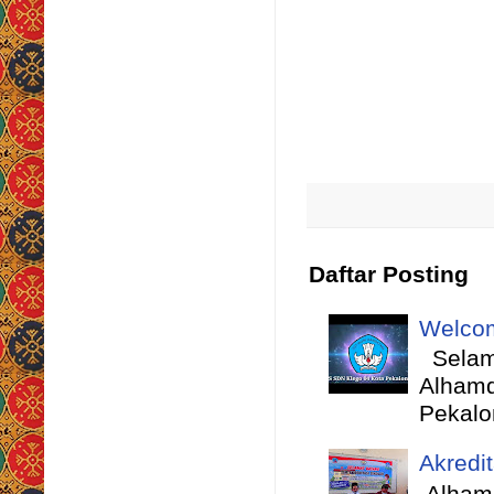
Daftar Posting
Welcom
Selama
Alhamd
Pekalo
Akredi
Alhamd