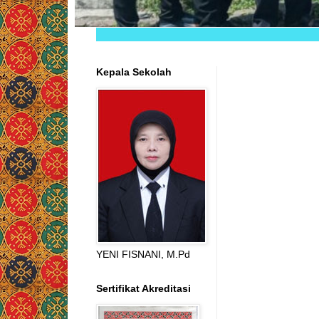
Kepala Sekolah
YENI FISNANI, M.Pd
Sertifikat Akreditasi