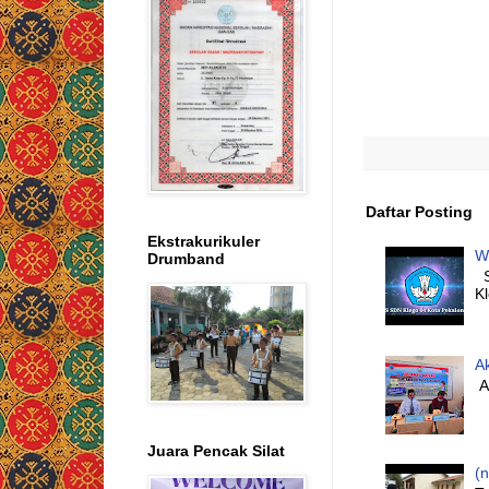
Daftar Posting
Ekstrakurikuler
W
Drumband
S
K
A
Al
Juara Pencak Silat
(n