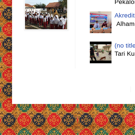
Pekalo
Akredi
Alhamd
(no titl
Tari K