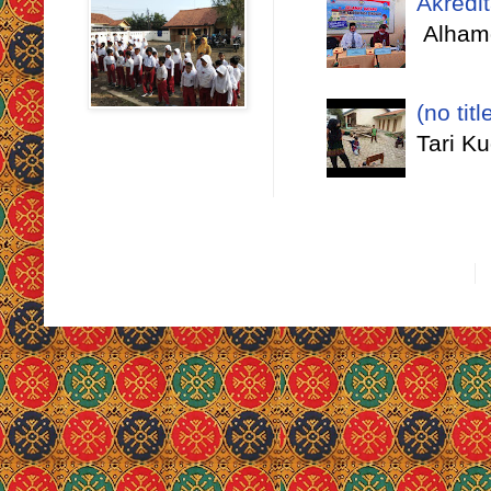
Akredi
Alhamd
(no titl
Tari K