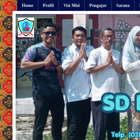
Home
Profil
Visi Misi
Pengajar
Sarana