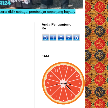
ebagai pembelajar sepanjang hayat yang berkarakter, inovatif, berpre
Anda Pengunjung
Ke
JAM