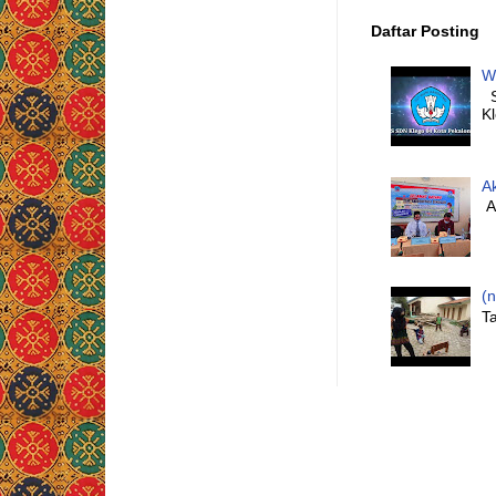
Daftar Posting
W
S
K
A
Al
(n
Ta