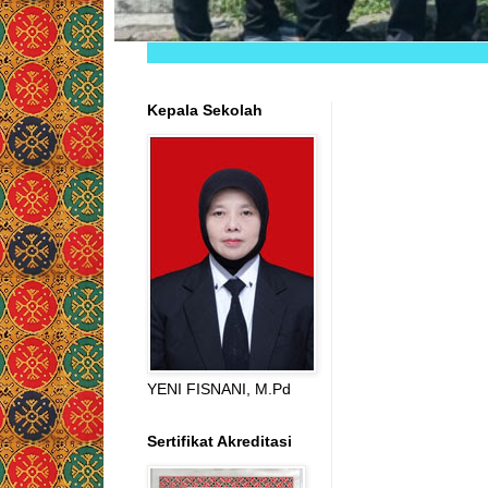
Kepala Sekolah
YENI FISNANI, M.Pd
Sertifikat Akreditasi