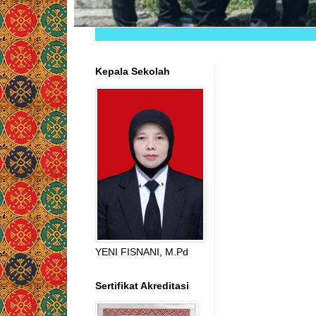
Kepala Sekolah
YENI FISNANI, M.Pd
Sertifikat Akreditasi