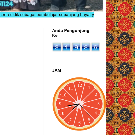
k sebagai pembelajar sepanjang hayat yang berkarakter, inovatif, ber
Anda Pengunjung
Ke
JAM