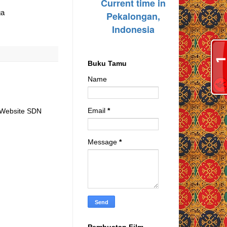
ga
Buku Tamu
Name
Email
*
t Website SDN
Message
*