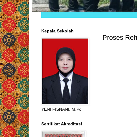
Kepala Sekolah
Proses Re
YENI FISNANI, M.Pd
Sertifikat Akreditasi