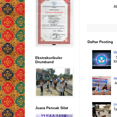
A
Daftar Posting
W
S
Ekstrakurikuler
K
Drumband
A
Al
(n
Juara Pencak Silat
Ta